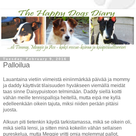
Tuesday, February 9, 2016
Palloilua
Lauantaina vietiin viimeistä einiinmärkää päivää ja mommy
ja daddy käyttivät tilaisuuden hyväkseen viemällä meidät
taas sinne Daisypuistoon telmimään. Daddy siellä koitti
vähän meille tennispalloja heitellä, mutta eipä me kyllä
edelleenkään oikein tajuta, miksi niiden perään pitäisi
juosta.
Alkuun piti tietenkin käydä tarkistamassa, mikä se oikein oli,
mikä siellä lensi, ja sitten minä kokeilin vähän sellaisen
pureskelua, mutta Meggie yritti omia molemmat pallot,