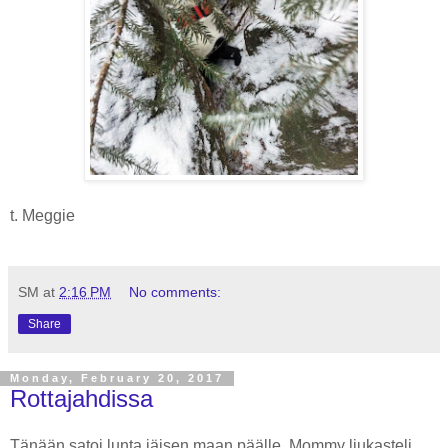
t. Meggie
SM
at
2:16 PM
No comments:
Share
Monday, February 20, 2017
Rottajahdissa
Tänään satoi lunta jäisen maan päälle. Mommy liukasteli