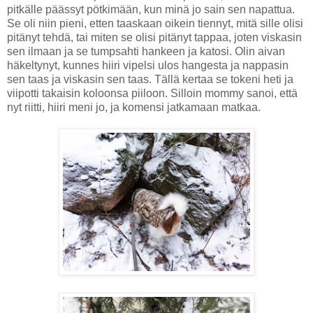
pitkälle päässyt pötkimään, kun minä jo sain sen napattua.
Se oli niin pieni, etten taaskaan oikein tiennyt, mitä sille olisi
pitänyt tehdä, tai miten se olisi pitänyt tappaa, joten viskasin
sen ilmaan ja se tumpsahti hankeen ja katosi. Olin aivan
häkeltynyt, kunnes hiiri vipelsi ulos hangesta ja nappasin
sen taas ja viskasin sen taas. Tällä kertaa se tokeni heti ja
viipotti takaisin koloonsa piiloon. Silloin mommy sanoi, että
nyt riitti, hiiri meni jo, ja komensi jatkamaan matkaa.