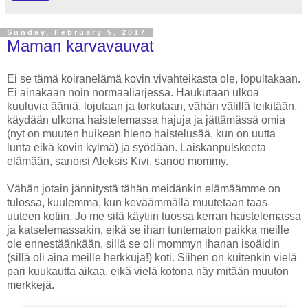
Sunday, February 5, 2017
Maman karvavauvat
Ei se tämä koiranelämä kovin vivahteikasta ole, lopultakaan.
Ei ainakaan noin normaaliarjessa. Haukutaan ulkoa
kuuluvia ääniä, lojutaan ja torkutaan, vähän välillä leikitään,
käydään ulkona haistelemassa hajuja ja jättämässä omia
(nyt on muuten huikean hieno haistelusää, kun on uutta
lunta eikä kovin kylmä) ja syödään. Laiskanpulskeeta
elämään, sanoisi Aleksis Kivi, sanoo mommy.
Vähän jotain jännitystä tähän meidänkin elämäämme on
tulossa, kuulemma, kun keväämmällä muutetaan taas
uuteen kotiin. Jo me sitä käytiin tuossa kerran haistelemassa
ja katselemassakin, eikä se ihan tuntematon paikka meille
ole ennestäänkään, sillä se oli mommyn ihanan isoäidin
(sillä oli aina meille herkkuja!) koti. Siihen on kuitenkin vielä
pari kuukautta aikaa, eikä vielä kotona näy mitään muuton
merkkejä.