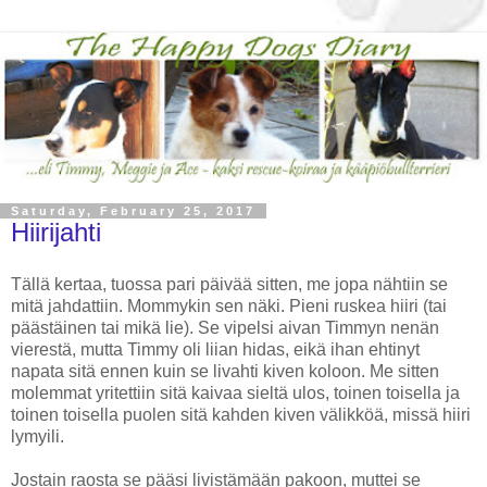
Saturday, February 25, 2017
Hiirijahti
Tällä kertaa, tuossa pari päivää sitten, me jopa nähtiin se
mitä jahdattiin. Mommykin sen näki. Pieni ruskea hiiri (tai
päästäinen tai mikä lie). Se vipelsi aivan Timmyn nenän
vierestä, mutta Timmy oli liian hidas, eikä ihan ehtinyt
napata sitä ennen kuin se livahti kiven koloon. Me sitten
molemmat yritettiin sitä kaivaa sieltä ulos, toinen toisella ja
toinen toisella puolen sitä kahden kiven välikköä, missä hiiri
lymyili.
Jostain raosta se pääsi livistämään pakoon, muttei se