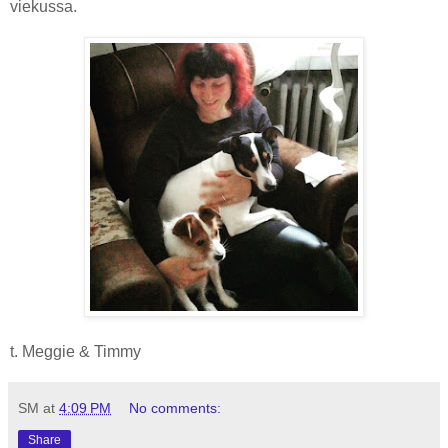
viekussa.
t. Meggie & Timmy
SM
at
4:09 PM
No comments:
Share