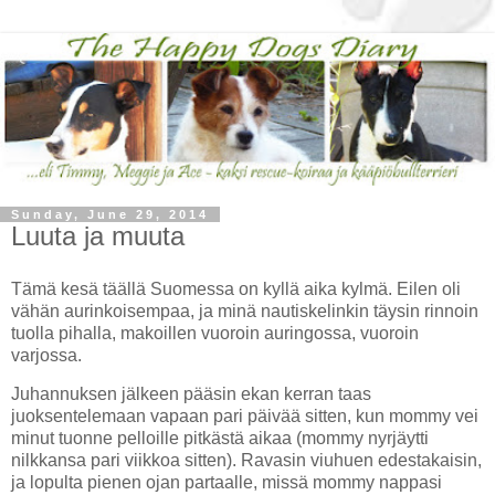
Sunday, June 29, 2014
Luuta ja muuta
Tämä kesä täällä Suomessa on kyllä aika kylmä. Eilen oli
vähän aurinkoisempaa, ja minä nautiskelinkin täysin rinnoin
tuolla pihalla, makoillen vuoroin auringossa, vuoroin
varjossa.
Juhannuksen jälkeen pääsin ekan kerran taas
juoksentelemaan vapaan pari päivää sitten, kun mommy vei
minut tuonne pelloille pitkästä aikaa (mommy nyrjäytti
nilkkansa pari viikkoa sitten). Ravasin viuhuen edestakaisin,
ja lopulta pienen ojan partaalle, missä mommy nappasi