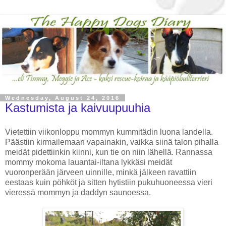
Wednesday, August 24, 2016
Kastumista ja kaivuupuuhia
Vietettiin viikonloppu mommyn kummitädin luona landella.
Päästiin kirmailemaan vapainakin, vaikka siinä talon pihalla
meidät pidettiinkin kiinni, kun tie on niin lähellä. Rannassa
mommy mokoma lauantai-iltana lykkäsi meidät
vuoronperään järveen uinnille, minkä jälkeen ravattiin
eestaas kuin pöhköt ja sitten hytistiin pukuhuoneessa vieri
vieressä mommyn ja daddyn saunoessa.