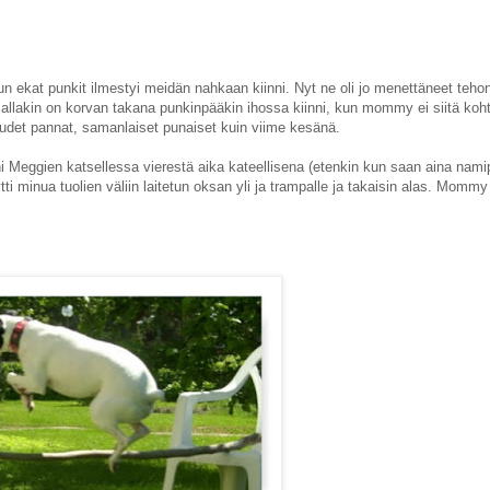
un ekat punkit ilmestyi meidän nahkaan kiinni. Nyt ne oli jo menettäneet teho
allakin on korvan takana punkinpääkin ihossa kiinni, kun mommy ei siitä koh
n uudet pannat, samanlaiset punaiset kuin viime kesänä.
ani Meggien katsellessa vierestä aika kateellisena (etenkin kun saan aina nami
i minua tuolien väliin laitetun oksan yli ja trampalle ja takaisin alas. Mommy 