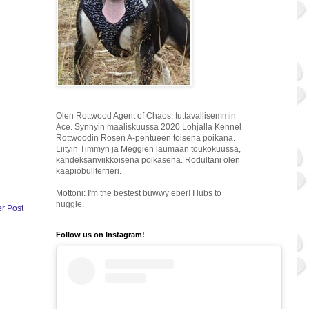
Olen Rottwood Agent of Chaos, tuttavallisemmin
Ace. Synnyin maaliskuussa 2020 Lohjalla Kennel
Rottwoodin Rosen A-pentueen toisena poikana.
Liityin Timmyn ja Meggien laumaan toukokuussa,
kahdeksanviikkoisena poikasena. Rodultani olen
kääpiöbullterrieri.
Mottoni: I'm the bestest buwwy eber! I lubs to
huggle.
r Post
Follow us on Instagram!