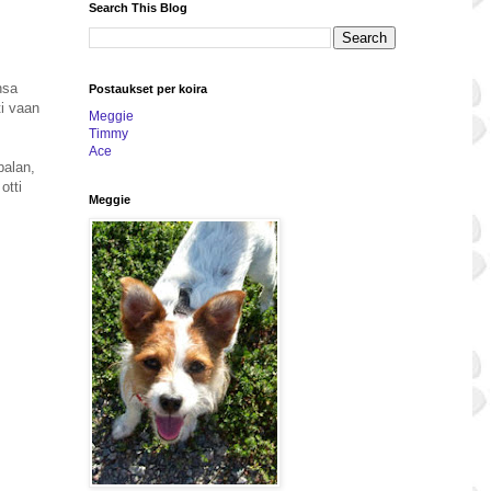
Search This Blog
nsa
Postaukset per koira
ti vaan
Meggie
Timmy
Ace
palan,
otti
Meggie