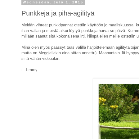
Wednesday, July 1, 2015
Punkkeja ja piha-agilityä
Meidän vihreät punkkipannat otettiin käyttöön jo maaliskuussa, k
ihan vallan ja meistä alkoi löytyä punkkeja harva se päivä. Kumm
millään saanut sitä kokonaisena irti. Niinpä eilen meille ostettii
Minä olen myös päässyt taas välillä harjoittelemaan agilitytaitoj
mutta on Meggiellekin aina sitten annettu). Maanantain Jii hyppyytt
siitä vähän videoakin.
t. Timmy