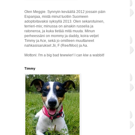
Olen Meggie. Synnyin keväällä 2012 jossain päin
Espanjaa, mistä minut tuotiin Suomeen
adoptoitavaksi syksyllä 2013. Olen sekarotuinen,
terrieri-mix; minussa on ainakin russelia ja
ratoneroa, ja kuka tietää mitä muuta. Minun
perheessäni on mommy ja daddy, koira-veljet
Timmy ja Ace, sekä jo omilleen muuttaneet
nahkasisarukset Jii, F (Ree/Moo) ja Aa.
Mottoni: I'm a big bad tewwier! I can kiw a wabbit!
Timmy