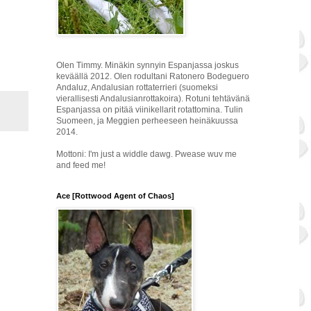
Olen Timmy. Minäkin synnyin Espanjassa joskus
keväällä 2012. Olen rodultani Ratonero Bodeguero
Andaluz, Andalusian rottaterrieri (suomeksi
vierallisesti Andalusianrottakoira). Rotuni tehtävänä
Espanjassa on pitää viinikellarit rotattomina. Tulin
Suomeen, ja Meggien perheeseen heinäkuussa
2014.
Mottoni: I'm just a widdle dawg. Pwease wuv me
and feed me!
Ace [Rottwood Agent of Chaos]