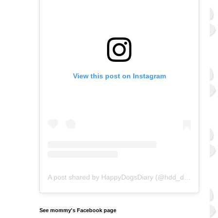
View this post on Instagram
A post shared by HappyDogsDiary (@hdd_doggos)
on
See mommy's Facebook page