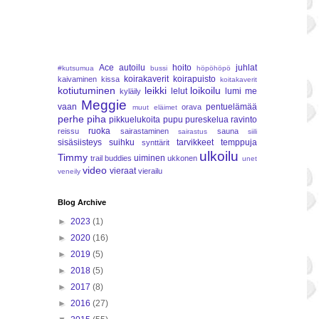
Ace
autoilu
hoito
juhlat
#kutsumua
bussi
höpöhöpö
koirakaverit
koirapuisto
kaivaminen
kissa
koitakaverit
kotiutuminen
leikki
loikoilu
lelut
lumi
me
kyläily
Meggie
vaan
pentuelämää
orava
muut eläimet
perhe
piha
pikkuelukoita
pupu
pureskelua
ravinto
ruoka
reissu
sairastaminen
sauna
sairastus
siili
sisäsiisteys
suihku
tarvikkeet
temppuja
synttärit
ulkoilu
Timmy
uiminen
trail buddies
ukkonen
unet
video
vieraat
vierailu
veneily
Blog Archive
►
2023
(1)
►
2020
(16)
►
2019
(5)
►
2018
(5)
►
2017
(8)
►
2016
(27)