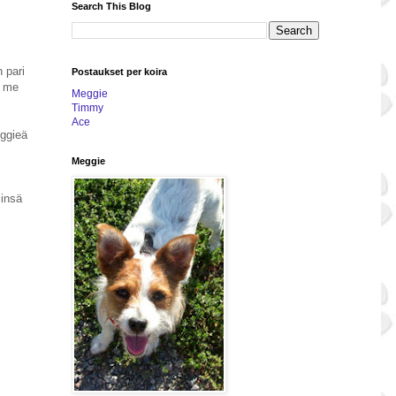
Search This Blog
 pari
Postaukset per koira
a me
Meggie
Timmy
Ace
eggieä
Meggie
iinsä