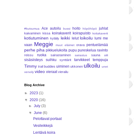
Ace
autoilu
hoito
juhlat
#kutsumua
bussi
höpöhöpö
koirakaverit
koirapuisto
kaivaminen
kissa
koitakaverit
kotiutuminen
leikki
loikoilu
lelut
lumi
me
kyläily
Meggie
vaan
pentuelämää
orava
muut eläimet
perhe
piha
pikkuelukoita
pupu
pureskelua
ravinto
ruoka
reissu
sairastaminen
sauna
sairastus
siili
sisäsiisteys
suihku
tarvikkeet
temppuja
synttärit
ulkoilu
Timmy
uiminen
trail buddies
ukkonen
unet
video
vieraat
vierailu
veneily
Blog Archive
►
2023
(1)
▼
2020
(16)
►
July
(3)
▼
June
(6)
Pelottavat portaat
Vesileikkejä
Lentävä koira