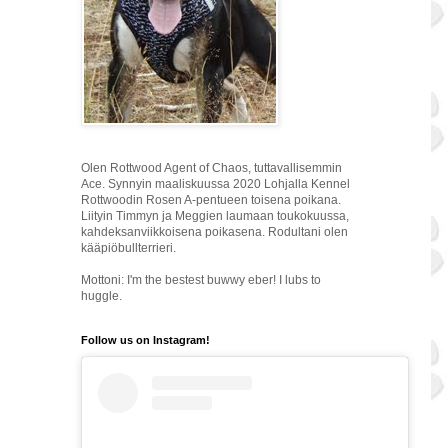
Olen Rottwood Agent of Chaos, tuttavallisemmin
Ace. Synnyin maaliskuussa 2020 Lohjalla Kennel
Rottwoodin Rosen A-pentueen toisena poikana.
Liityin Timmyn ja Meggien laumaan toukokuussa,
kahdeksanviikkoisena poikasena. Rodultani olen
kääpiöbullterrieri.
Mottoni: I'm the bestest buwwy eber! I lubs to
huggle.
Follow us on Instagram!