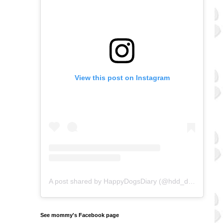
View this post on Instagram
A post shared by HappyDogsDiary (@hdd_doggos)
on
See mommy's Facebook page