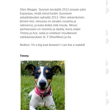
Olen Meggie. Synnyin keväällä 2012 jossain päin
Espanjaa, mistä minut tuotiin Suomeen
adoptoitavaksi syksyllä 2013. Olen sekarotuinen,
terrieri-mix; minussa on ainakin russelia ja
ratoneroa, ja kuka tietää mitä muuta. Minun
perheessäni on mommy ja daddy, koira-veljet
Timmy ja Ace, sekä jo omilleen muuttaneet
nahkasisarukset Jii, F (Ree/Moo) ja Aa.
Mottoni: I'm a big bad tewwier! I can kiw a wabbit!
Timmy