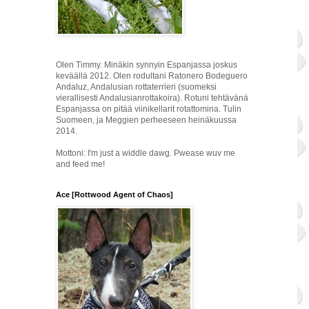
Olen Timmy. Minäkin synnyin Espanjassa joskus
keväällä 2012. Olen rodultani Ratonero Bodeguero
Andaluz, Andalusian rottaterrieri (suomeksi
vierallisesti Andalusianrottakoira). Rotuni tehtävänä
Espanjassa on pitää viinikellarit rotattomina. Tulin
Suomeen, ja Meggien perheeseen heinäkuussa
2014.
Mottoni: I'm just a widdle dawg. Pwease wuv me
and feed me!
Ace [Rottwood Agent of Chaos]