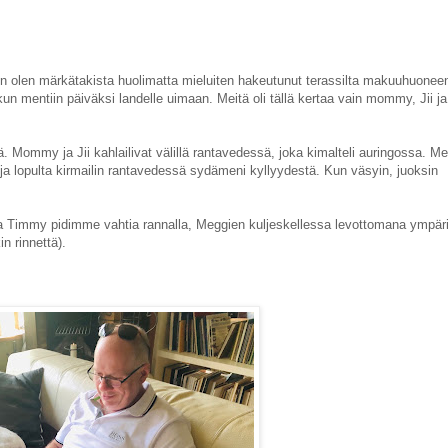
n olen märkätakista huolimatta mieluiten hakeutunut terassilta makuuhuoneen
 kun mentiin päiväksi landelle uimaan. Meitä oli tällä kertaa vain mommy, Jii j
lä. Mommy ja Jii kahlailivat välillä rantavedessä, joka kimalteli auringossa. M
ja lopulta kirmailin rantavedessä sydämeni kyllyydestä. Kun väsyin, juoksin
ja Timmy pidimme vahtia rannalla, Meggien kuljeskellessa levottomana ympär
n rinnettä).