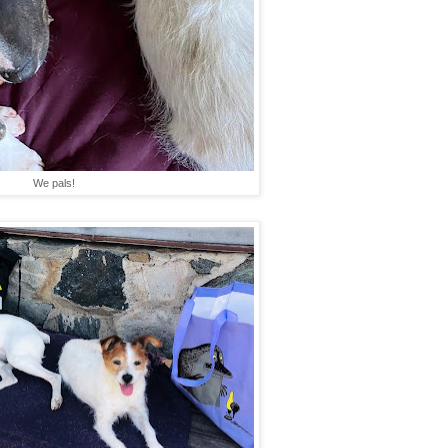
We pals!