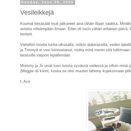
Sunday, June 28, 2020
Vesileikkejä
Kuumat kesäsäät ovat jatkuneet aina tähän iltaan saakka. Minäki
astetta viileämpään ilmaan. Eilen oli tosin vähän erilainen päivä,
terrierit.
Vietettiin monta tuntia ulkosalla, mökin alaterassilla, veden äärel
ja Timmyä ei vesi kiinnostanut, mutta minä menin sitä tutkimaan 
terassille varjoon lepäilemään.
Mommy ja Jii uivat tuon tuosta syvässä vedessä ja silloin minä 
(Meggie oli kiinni, koska se olisi muuten lähteny kujeksimaan pitki
t. Ace