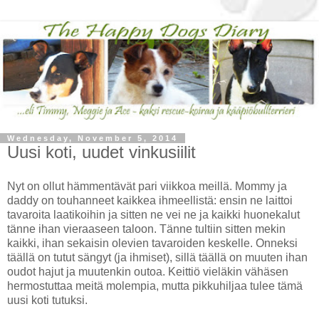
Wednesday, November 5, 2014
Uusi koti, uudet vinkusiilit
Nyt on ollut hämmentävät pari viikkoa meillä. Mommy ja
daddy on touhanneet kaikkea ihmeellistä: ensin ne laittoi
tavaroita laatikoihin ja sitten ne vei ne ja kaikki huonekalut
tänne ihan vieraaseen taloon. Tänne tultiin sitten mekin
kaikki, ihan sekaisin olevien tavaroiden keskelle. Onneksi
täällä on tutut sängyt (ja ihmiset), sillä täällä on muuten ihan
oudot hajut ja muutenkin outoa. Keittiö vieläkin vähäsen
hermostuttaa meitä molempia, mutta pikkuhiljaa tulee tämä
uusi koti tutuksi.