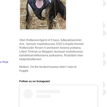
Olen Rottwood Agent of Chaos, tuttavallisemmin
Ace. Synnyin maaliskuussa 2020 Lohjalla Kennel
Rottwoodin Rosen A-pentueen toisena poikana.
Liityin Timmyn ja Meggien laumaan toukokuussa,
kahdeksanviikkoisena poikasena. Rodultani olen
kääpiöbullterrieri.
r Post
Mottoni: I'm the bestest buwwy eber! I lubs to
huggle.
Follow us on Instagram!