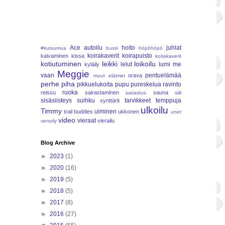
Ace
autoilu
hoito
juhlat
#kutsumua
bussi
höpöhöpö
koirakaverit
koirapuisto
kaivaminen
kissa
koitakaverit
kotiutuminen
leikki
loikoilu
lelut
lumi
me
kyläily
Meggie
vaan
pentuelämää
orava
muut eläimet
perhe
piha
pikkuelukoita
pupu
pureskelua
ravinto
ruoka
reissu
sairastaminen
sauna
sairastus
siili
sisäsiisteys
suihku
tarvikkeet
temppuja
synttärit
ulkoilu
Timmy
uiminen
trail buddies
ukkonen
unet
video
vieraat
vierailu
veneily
Blog Archive
►
2023
(1)
►
2020
(16)
►
2019
(5)
►
2018
(5)
►
2017
(8)
►
2016
(27)