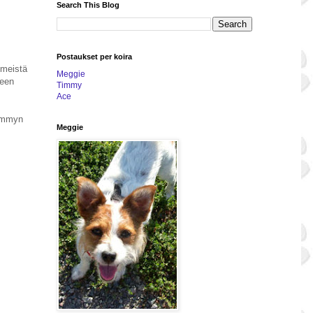
Search This Blog
Postaukset per koira
meistä
Meggie
seen
Timmy
Ace
mommyn
Meggie