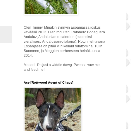
Olen Timmy. Minäkin synnyin Espanjassa joskus
keväällä 2012. Olen rodultani Ratonero Bodeguero
Andaluz, Andalusian rottaterrieri (suomeksi
vierallisesti Andalusianrottakoira). Rotuni tehtävänä
Espanjassa on pitää viinikellarit rotattomina. Tulin
Suomeen, ja Meggien perheeseen heinäkuussa
2014.
Mottoni: I'm just a widdle dawg. Pwease wuv me
and feed me!
Ace [Rottwood Agent of Chaos]