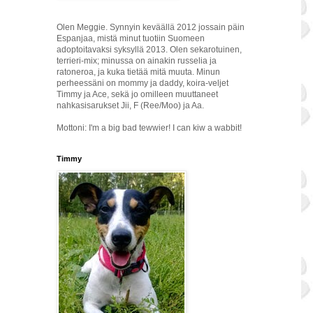
Olen Meggie. Synnyin keväällä 2012 jossain päin
Espanjaa, mistä minut tuotiin Suomeen
adoptoitavaksi syksyllä 2013. Olen sekarotuinen,
terrieri-mix; minussa on ainakin russelia ja
ratoneroa, ja kuka tietää mitä muuta. Minun
perheessäni on mommy ja daddy, koira-veljet
Timmy ja Ace, sekä jo omilleen muuttaneet
nahkasisarukset Jii, F (Ree/Moo) ja Aa.
Mottoni: I'm a big bad tewwier! I can kiw a wabbit!
Timmy