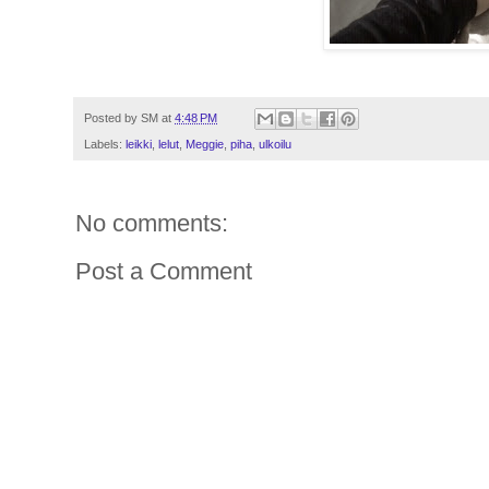
Posted by
SM
at
4:48 PM
Labels:
leikki
,
lelut
,
Meggie
,
piha
,
ulkoilu
No comments:
Post a Comment