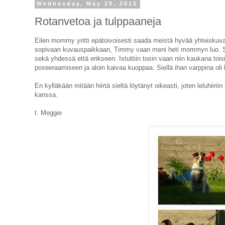
Wednesday, May 20, 2015
Rotanvetoa ja tulppaaneja
Eilen mommy yritti epätoivoisesti saada meistä hyvää yhteiskuvaa n
sopivaan kuvauspaikkaan, Timmy vaan meni heti mommyn luo
sekä yhdessä että erikseen. Istuttiin tosin vaan niin kaukana toisi
poseeraamiseen ja aloin kaivaa kuoppaa. Siellä ihan varppina oli hi
En kylläkään mitään hiirtä sieltä löytänyt oikeasti, joten leluhii
kanssa.
t. Meggie