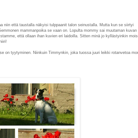
iin että taustalla näkyisi tulppaanit talon seinustalla. Mutta kun se siirtyi
. Semmonen mammanpoika se vaan on. Lopulta mommy sai muutaman kuvan 
stamme, että ollaan ihan kuvien eri laidoilla. Sitten minä jo kyllästyinkin moi
iri!
riin se on tyytyminen. Niinkuin Timmynkin, joka tuossa juuri leikki rotanvetoa 