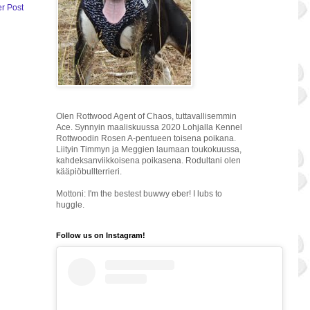
r Post
Olen Rottwood Agent of Chaos, tuttavallisemmin
Ace. Synnyin maaliskuussa 2020 Lohjalla Kennel
Rottwoodin Rosen A-pentueen toisena poikana.
Liityin Timmyn ja Meggien laumaan toukokuussa,
kahdeksanviikkoisena poikasena. Rodultani olen
kääpiöbullterrieri.
Mottoni: I'm the bestest buwwy eber! I lubs to
huggle.
Follow us on Instagram!