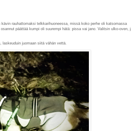
un kävin rauhattomaksi telkkarihuoneessa, missä koko perhe oli katsomassa
 osannut päättää kumpi oli suurempi hätä: pissa vai jano. Valitsin ulko-oven, 
n, laskeuduin juomaan siitä vähän vettä.