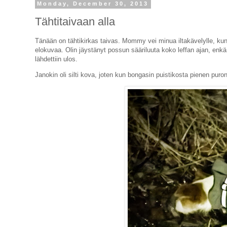
Monday, December 30, 2013
Tähtitaivaan alla
Tänään on tähtikirkas taivas. Mommy vei minua iltakävelylle, k
elokuvaa. Olin jäystänyt possun sääriluuta koko leffan ajan, enkä
lähdettiin ulos.
Janokin oli silti kova, joten kun bongasin puistikosta pienen puro