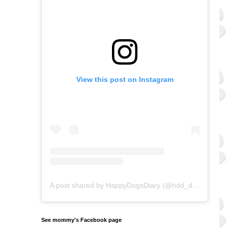
View this post on Instagram
A post shared by HappyDogsDiary (@hdd_doggos)
on
See mommy's Facebook page