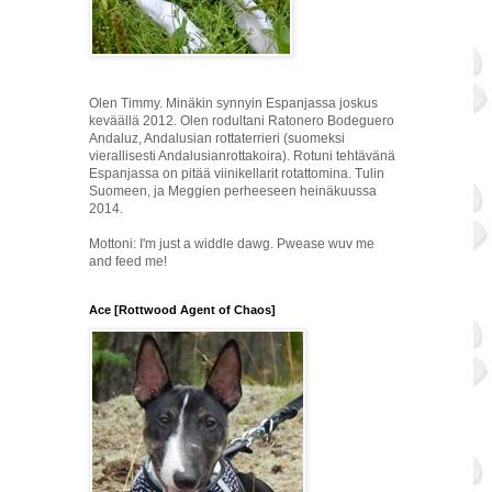
Olen Timmy. Minäkin synnyin Espanjassa joskus
keväällä 2012. Olen rodultani Ratonero Bodeguero
Andaluz, Andalusian rottaterrieri (suomeksi
vierallisesti Andalusianrottakoira). Rotuni tehtävänä
Espanjassa on pitää viinikellarit rotattomina. Tulin
Suomeen, ja Meggien perheeseen heinäkuussa
2014.
Mottoni: I'm just a widdle dawg. Pwease wuv me
and feed me!
Ace [Rottwood Agent of Chaos]