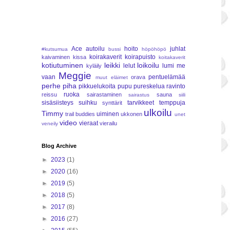
Ace
autoilu
hoito
juhlat
#kutsumua
bussi
höpöhöpö
koirakaverit
koirapuisto
kaivaminen
kissa
koitakaverit
kotiutuminen
leikki
loikoilu
lelut
lumi
me
kyläily
Meggie
vaan
pentuelämää
orava
muut eläimet
perhe
piha
pikkuelukoita
pupu
pureskelua
ravinto
ruoka
reissu
sairastaminen
sauna
sairastus
siili
sisäsiisteys
suihku
tarvikkeet
temppuja
synttärit
ulkoilu
Timmy
uiminen
trail buddies
ukkonen
unet
video
vieraat
vierailu
veneily
Blog Archive
►
2023
(1)
►
2020
(16)
►
2019
(5)
►
2018
(5)
►
2017
(8)
►
2016
(27)