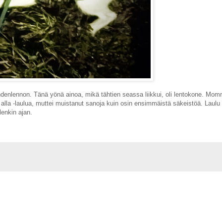
ähdenlennon. Tänä yönä ainoa, mikä tähtien seassa liikkui, oli lentokone. Mo
n alla -laulua, muttei muistanut sanoja kuin osin ensimmäistä säkeistöä. Laulu
lenkin ajan.