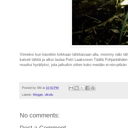
Viimeksi kun käveltiin kirkkaan tähtitaivaan alla, mommy näki t
katseli tähtiä ja alkoi laulaa Petri Laaksosen Täällä Pohjantähde
muuttui hyräilyksi, jota jatkuikin sitten koko meidän ei-niin-pitkän 
Posted by
SM
at
10:42 PM
Labels:
Meggie
,
ulkoilu
No comments:
Post a Comment