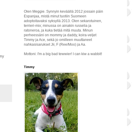
Olen Meggie. Synnyin keväällä 2012 jossain päin
Espanjaa, mistä minut tuotiin Suomeen
adoptoitavaksi syksyllä 2013. Olen sekarotuinen,
terrieri-mix; minussa on ainakin russelia ja
ratoneroa, ja kuka tietää mitä muuta. Minun
perheessäni on mommy ja daddy, koira-veljet
Timmy ja Ace, sekä jo omilleen muuttaneet
nahkasisarukset Jii, F (Ree/Moo) ja Aa.
Mottoni: I'm a big bad tewwier! I can kiw a wabbit!
mmy
Timmy